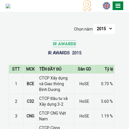
Chọn năm
IR AWARDS
2015
STT
MCK
TÊN ĐẦY ĐỦ
Sàn GD
Tỷ lệ
CTCP Xây dựng
1
BCE
và Giao thông
HoSE
0.73 %
Bình Dương
CTCP Đầu tư và
2
C32
HoSE
5.60 %
Xây dựng 3-2
CTCP CNG Việt
3
CNG
HoSE
1.19 %
Nam
CTCP Công