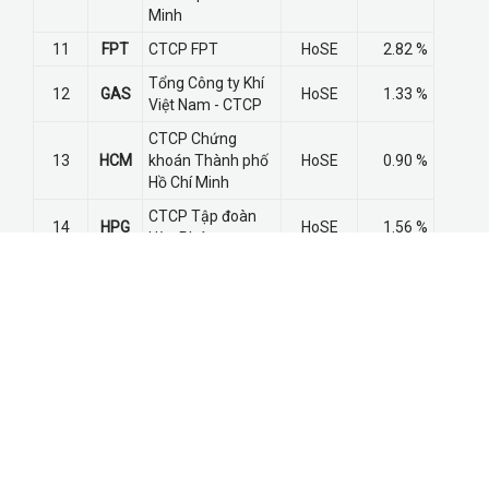
Minh
11
FPT
CTCP FPT
HoSE
2.82 %
Tổng Công ty Khí
12
GAS
HoSE
1.33 %
Việt Nam - CTCP
CTCP Chứng
13
HCM
khoán Thành phố
HoSE
0.90 %
Hồ Chí Minh
CTCP Tập đoàn
14
HPG
HoSE
1.56 %
Hòa Phát
CTCP Tập đoàn
15
HSG
HoSE
3.72 %
Hoa Sen
CTCP Phát triển
16
IJC
HoSE
0.35 %
Hạ tầng Kỹ thuật
CTCP Dược phẩm
17
IMP
HoSE
0.32 %
Imexpharm
CTCP Đầu tư và
18
ITA
Công nghiệp Tân
HNX
0.39 %
Tạo