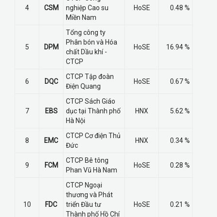
4
CSM
nghiệp Cao su
HoSE
0.48 %
Miền Nam
Tổng công ty
Phân bón và Hóa
5
DPM
HoSE
16.94 %
chất Dầu khí -
CTCP
CTCP Tập đoàn
6
DQC
HoSE
0.67 %
Điện Quang
CTCP Sách Giáo
7
EBS
dục tại Thành phố
HNX
5.62 %
Hà Nội
CTCP Cơ điện Thủ
8
EMC
HNX
0.34 %
Đức
CTCP Bê tông
9
FCM
HoSE
0.28 %
Phan Vũ Hà Nam
CTCP Ngoại
thương và Phát
10
FDC
triển Đầu tư
HoSE
0.21 %
Thành phố Hồ Chí