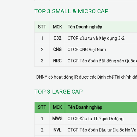
TOP 3 SMALL & MICRO CAP
STT
MCK
Tên Doanh nghiệp
1
C32
CTCP Đầu tư và Xây dựng 3-2
2
CNG
CTCP CNG Việt Nam
3
NRC
CTCP Tập đoàn Bất động sản Quốc 
DNNY có hoạt động IR được các Định chế Tài chính đ
TOP 3 LARGE CAP
STT
MCK
Tên Doanh nghiệp
1
MWG
CTCP Đầu tư Thế giới Di động
2
NVL
CTCP Tập đoàn Đầu tư Địa ốc No Va