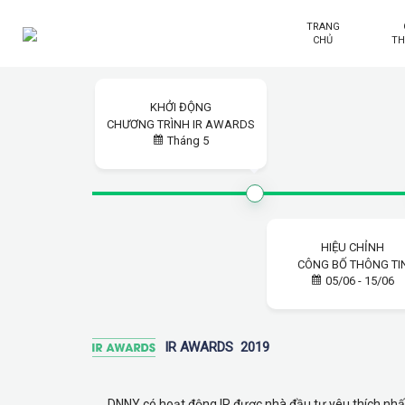
TRANG
CHỦ
T
KHỞI ĐỘNG
CHƯƠNG TRÌNH IR AWARDS
Tháng 5
HIỆU CHỈNH
CÔNG BỐ THÔNG TI
05/06 - 15/06
IR AWARDS
2019
DNNY có hoạt động IR được nhà đầu tư yêu thích nh