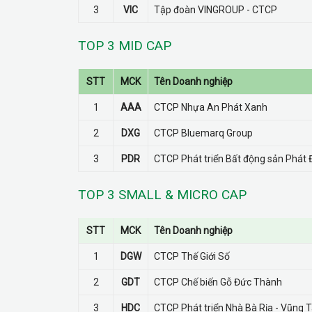
3
VIC
Tập đoàn VINGROUP - CTCP
TOP 3 MID CAP
STT
MCK
Tên Doanh nghiệp
1
AAA
CTCP Nhựa An Phát Xanh
2
DXG
CTCP Bluemarq Group
3
PDR
CTCP Phát triển Bất động sản Phát 
TOP 3 SMALL & MICRO CAP
STT
MCK
Tên Doanh nghiệp
1
DGW
CTCP Thế Giới Số
2
GDT
CTCP Chế biến Gỗ Đức Thành
3
HDC
CTCP Phát triển Nhà Bà Rịa - Vũng 