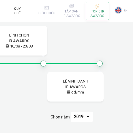
QUY
EN
TẬP SAN
TOP 3 IR
CHẾ
GIỚI THIỆU
IR AWARDS
AWARDS
BÌNH CHỌN
IR AWARDS
10/08 - 23/08
LỄ VINH DANH
IR AWARDS
dd/mm
Chọn năm