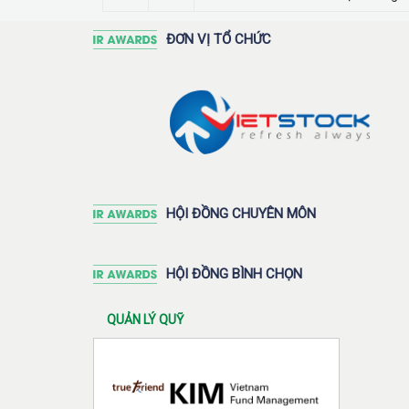
ĐƠN VỊ TỔ CHỨC
HỘI ĐỒNG CHUYÊN MÔN
HỘI ĐỒNG BÌNH CHỌN
QUẢN LÝ QUỸ