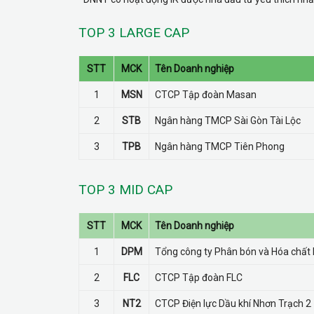
TOP 3 LARGE CAP
STT
MCK
Tên Doanh nghiệp
1
MSN
CTCP Tập đoàn Masan
2
STB
Ngân hàng TMCP Sài Gòn Tài Lộc
3
TPB
Ngân hàng TMCP Tiên Phong
TOP 3 MID CAP
STT
MCK
Tên Doanh nghiệp
1
DPM
Tổng công ty Phân bón và Hóa chất 
2
FLC
CTCP Tập đoàn FLC
3
NT2
CTCP Điện lực Dầu khí Nhơn Trạch 2