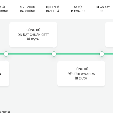
GIẢI
BÌNH CHỌN
ĐỊNH CHẾ
ĐỀ CỬ
KHẢO SÁT
HƯỞNG
ĐẠI CHÚNG
ĐÁNH GIÁ
IR AWARDS
CBTT
CÔNG BỐ
DN ĐẠT CHUẨN CBTT
06/07
CÔNG BỐ
N
ĐỀ CỬ IR AWARDS
24/07
ất 2019