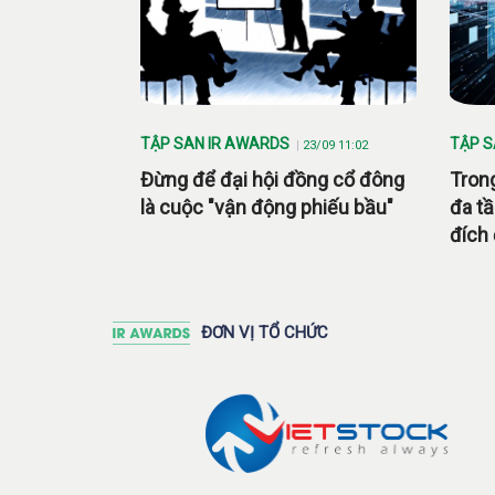
TẬP SAN IR AWARDS
TẬP S
23/09 11:02
Đừng để đại hội đồng cổ đông
Tron
là cuộc "vận động phiếu bầu"
đa tầ
đích
ĐƠN VỊ TỔ CHỨC