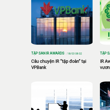
TẬP SAN IR AWARDS
TẬP S
18/03 08:02
Câu chuyện IR “tập đoàn” tại
IR A
VPBank
vươn