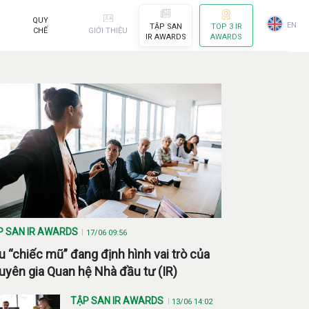
QUY
EN
TẬP SAN
TOP 3 IR
CHẾ
GIỚI THIỆU
IR AWARDS
AWARDS
P SAN IR AWARDS
17/06 09:56
u “chiếc mũ” đang định hình vai trò của
uyên gia Quan hệ Nhà đầu tư (IR)
TẬP SAN IR AWARDS
13/06 14:02