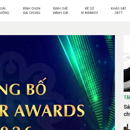
GIẢI
BÌNH CHỌN
ĐỊNH CHẾ
ĐỀ CỬ
KHẢO SÁT
HƯỞNG
ĐẠI CHÚNG
ĐÁNH GIÁ
IR AWARDS
CBTT
TẬ
Sá
ch